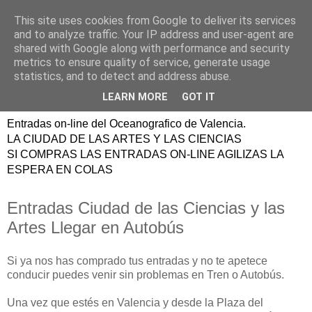
This site uses cookies from Google to deliver its services
ENTRADAS
and to analyze traffic. Your IP address and user-agent are
shared with Google along with performance and security
OCEANOGRAFIC
metrics to ensure quality of service, generate usage
statistics, and to detect and address abuse.
VALENCIA
LEARN MORE
GOT IT
Entradas on-line del Oceanografico de Valencia.
LA CIUDAD DE LAS ARTES Y LAS CIENCIAS
SI COMPRAS LAS ENTRADAS ON-LINE AGILIZAS LA
ESPERA EN COLAS
Entradas Ciudad de las Ciencias y las
Artes Llegar en Autobús
Si ya nos has comprado tus entradas y no te apetece
conducir puedes venir sin problemas en Tren o Autobús.
Una vez que estés en Valencia y desde la Plaza del