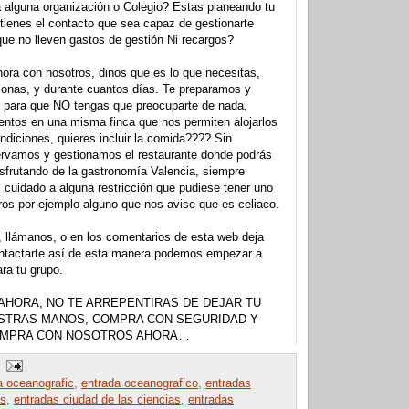
 alguna organización o Colegio? Estas planeando tu
 tienes el contacto que sea capaz de gestionarte
 que no lleven gastos de gestión Ni recargos?
ora con nosotros, dinos que es lo que necesitas,
sonas, y durante cuantos días. Te preparamos y
 para que NO tengas que preocuparte de nada,
ntos en una misma finca que nos permiten alojarlos
ndiciones, quieres incluir la comida???? Sin
ervamos y gestionamos el restaurante donde podrás
disfrutando de la gastronomía Valencia, siempre
 cuidado a alguna restricción que pudiese tener uno
ros por ejemplo alguno que nos avise que es celiaco.
 llámanos, o en los comentarios de esta web deja
ontactarte así de esta manera podemos empezar a
ara tu grupo.
AHORA, NO TE ARREPENTIRAS DE DEJAR TU
STRAS MANOS, COMPRA CON SEGURIDAD Y
OMPRA CON NOSOTROS AHORA…
a oceanografic
,
entrada oceanografico
,
entradas
es
,
entradas ciudad de las ciencias
,
entradas