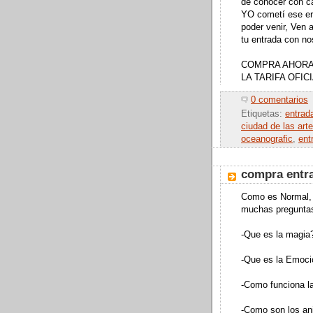
de conocer con c
YO cometí ese err
poder venir, Ven a
tu entrada con no
COMPRA AHORA,
LA TARIFA OFIC
0 comentarios
Etiquetas:
entrad
ciudad de las art
oceanografic
,
ent
compra entra
Como es Normal, 
muchas preguntas
-Que es la magia
-Que es la Emoci
-Como funciona la
-Como son los an