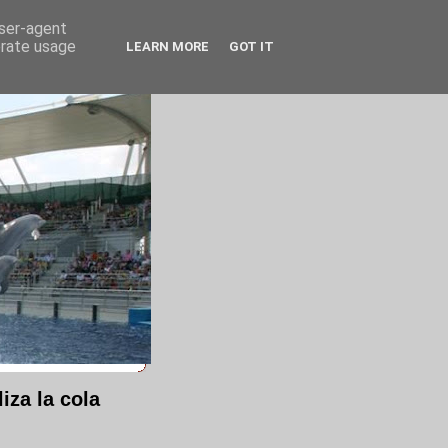
user-agent
erate usage
LEARN MORE
GOT IT
iza la cola