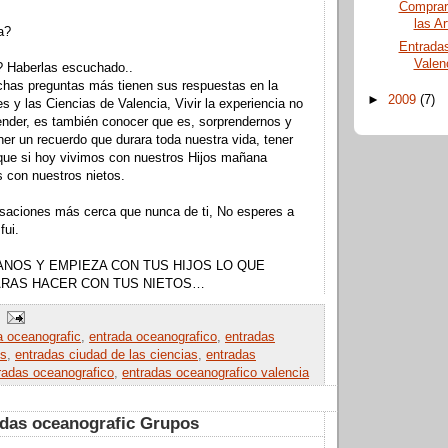
Comprar
las Ar
a?
Entradas
Valen
 Haberlas escuchado..
has preguntas más tienen sus respuestas en la
►
2009
(7)
s y las Ciencias de Valencia, Vivir la experiencia no
render, es también conocer que es, sorprendernos y
er un recuerdo que durara toda nuestra vida, tener
 que si hoy vivimos con nuestros Hijos mañana
s con nuestros nietos.
aciones más cerca que nunca de ti, No esperes a
fui.
NOS Y EMPIEZA CON TUS HIJOS LO QUE
RAS HACER CON TUS NIETOS…
a oceanografic
,
entrada oceanografico
,
entradas
es
,
entradas ciudad de las ciencias
,
entradas
radas oceanografico
,
entradas oceanografico valencia
adas oceanografic Grupos