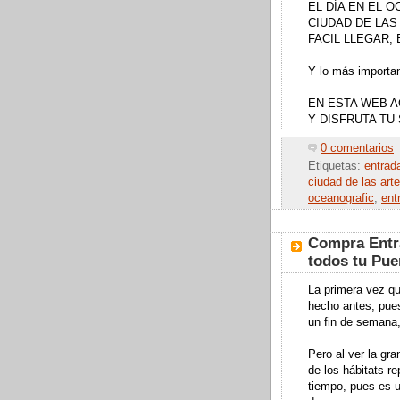
EL DÍA EN EL O
CIUDAD DE LAS
FACIL LLEGAR,
Y lo más importa
EN ESTA WEB A
Y DISFRUTA T
0 comentarios
Etiquetas:
entrad
ciudad de las art
oceanografic
,
ent
Compra Entra
todos tu Pue
La primera vez qu
hecho antes, pues
un fin de semana
Pero al ver la gra
de los hábitats r
tiempo, pues es u