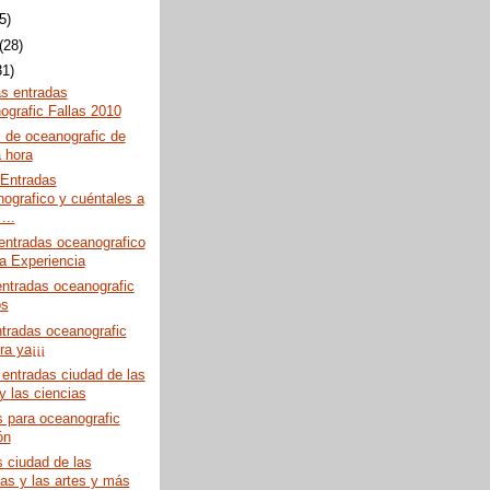
(5)
(28)
31)
s entradas
ografic Fallas 2010
 de oceanografic de
a hora
Entradas
ografico y cuéntales a
...
entradas oceanografico
la Experiencia
entradas oceanografic
os
ntradas oceanografic
a ya¡¡¡
entradas ciudad de las
y las ciencias
 para oceanografic
ón
 ciudad de las
ias y las artes y más