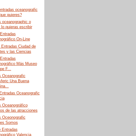
entradas oceanografic
 que quieres?
s oceanographic o
lo quieras escribir
Entradas
ográfico On-Line
 Entradas Ciudad de
tes y las Ciencias
Entradas
ográfico Más Museo
pe F...
s Oceanografic
feric Una Buena
na...
 Entradas Oceanografic
cia
s Oceanográfico
ios de las atracciones
s Oceonografic
nes Somos
e Entradas
ográfico Valencia