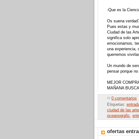
-Que es la Cienci
Os suena verdad?
Pues estas y muc
Ciudad de las Arte
significa solo ap
emocionarnos, ten
una experiencia,
querremos vivirla
Un mundo de sens
pensar porque no 
MEJOR COMPRA
MAÑANA BUSCA
0 comentarios
Etiquetas:
entrad
ciudad de las art
oceanografic
,
ent
ofertas entr