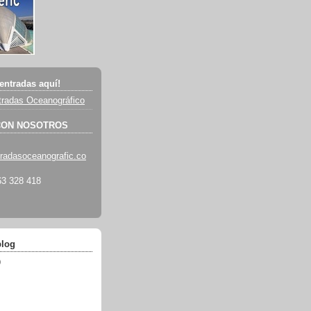
entradas aquí!
radas Oceanográfico
CON NOSOTROS
radasoceanografic.co
3 328 418
blog
)