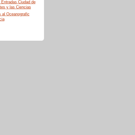
 Entradas Ciudad de
tes y las Ciencias
 al Oceanografic
cia