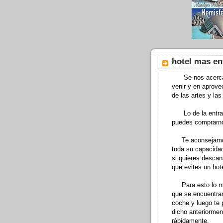
hotel mas en
Se nos acercan 
venir y en aprove
de las artes y la
Lo de la entrada
puedes comprarnos
Te aconsejamos q
toda su capacida
si quieres descans
que evites un hote
Para esto lo mej
que se encuentran
coche y luego te 
dicho anteriorment
rápidamente.