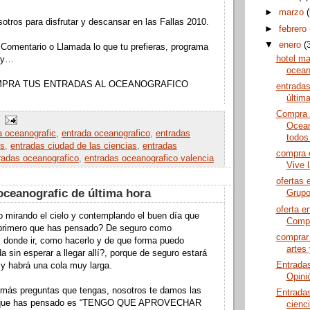
►
marzo
otros para disfrutar y descansar en las Fallas 2010.
►
febrero
▼
enero
(
io o Llamada lo que tu prefieras, programa
hotel ma
s y…
ocean
S ENTRADAS AL OCEANOGRAFICO
entradas
últim
Compra 
Ocean
a oceanografic
,
entrada oceanografico
,
entradas
todos 
es
,
entradas ciudad de las ciencias
,
entradas
compra 
radas oceanografico
,
entradas oceanografico valencia
Vive 
ofertas 
oceanografic de última hora
Grup
oferta e
 mirando el cielo y contemplando el buen día que
Compr
primero que has pensado? De seguro como
comprar 
, donde ir, como hacerlo y de que forma puedo
artes 
a sin esperar a llegar allí?, porque de seguro estará
Entradas
y habrá una cola muy larga.
Opini
 más preguntas que tengas, nosotros te damos las
Entradas
lo que has pensado es “TENGO QUE APROVECHAR
cienc