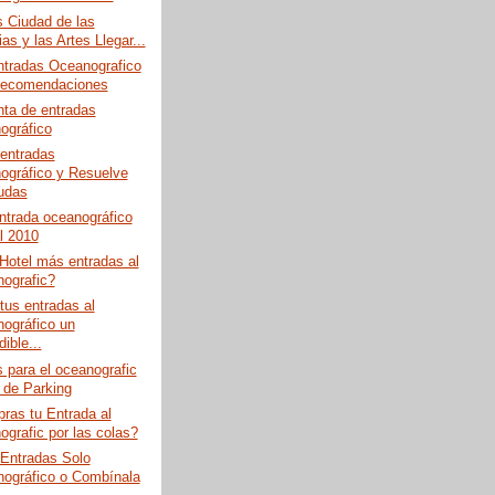
 Ciudad de las
as y las Artes Llegar...
ntradas Oceanografico
Recomendaciones
ta de entradas
ográfico
entradas
ográfico y Resuelve
udas
ntrada oceanográfico
al 2010
Hotel más entradas al
ografic?
us entradas al
ográfico un
ible...
 para el oceanografic
o de Parking
ras tu Entrada al
ografic por las colas?
Entradas Solo
ográfico o Combínala