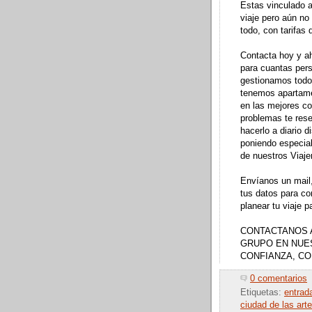
Estas vinculado a
viaje pero aún no
todo, con tarifas
Contacta hoy y ah
para cuantas per
gestionamos todo
tenemos apartame
en las mejores co
problemas te res
hacerlo a diario 
poniendo especial
de nuestros Viaje
Envíanos un mail,
tus datos para c
planear tu viaje p
CONTACTANOS 
GRUPO EN NUE
CONFIANZA, C
0 comentarios
Etiquetas:
entrad
ciudad de las art