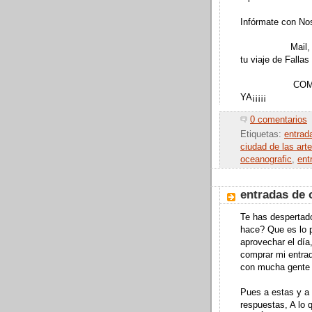
Infórmate con Nos
Mail, Comentar
tu viaje de Falla
COMPRA TU
YA¡¡¡¡¡
0 comentarios
Etiquetas:
entrad
ciudad de las art
oceanografic
,
ent
entradas de 
Te has despertado
hace? Que es lo 
aprovechar el día
comprar mi entrad
con mucha gente 
Pues a estas y a
respuestas, A 