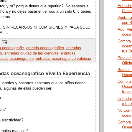
alma.
Entradas
or, y tu? porque tienes que repetirlo?, No esperes a
Cienci
hora y no dejes pasar el tiempo, a un solo Clic tienes
sotros.
Venta E
con 
 SIN RECARGOS NI COMISIONES Y PAGA SOLO
Aquí Ven
IAL…
ocean
Compra 
ocean
a oceanografic
,
entrada oceanografico
,
entradas
tus D
es
,
entradas ciudad de las ciencias
,
entradas
Precio e
radas oceanografico
,
entradas oceanografico valencia
Ofici
Buscas 
das oceanografico Vive la Experiencia
Ocean
Compra t
ustedes y nosotros sabemos que los niños tienen
Ocean
, algunas de ellas pueden ser;
Imperd
Entradas
?
e Inf
ón?
No Comp
ocean
 electricidad?
Compra 
Ocean
imales marinos?