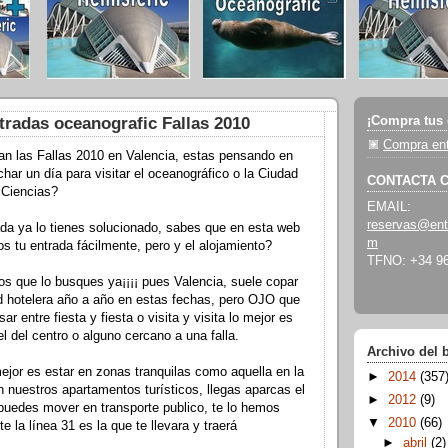
¡Compra tus 
tradas oceanografic Fallas 2010
Compra ent
las Fallas 2010 en Valencia, estas pensando en
char un día para visitar el oceanográfico o la Ciudad
CONTACTA 
s Ciencias?
EMAIL:
reservas@ent
 ya lo tienes solucionado, sabes que en esta web
m
 tu entrada fácilmente, pero y el alojamiento?
TFNO: +34 96
ue lo busques ya¡¡¡¡ pues Valencia, suele copar
d hotelera año a año en estas fechas, pero OJO que
ar entre fiesta y fiesta o visita y visita lo mejor es
l del centro o alguno cercano a una falla.
Archivo del 
or es estar en zonas tranquilas como aquella en la
►
2014
(357
 nuestros apartamentos turísticos, llegas aparcas el
►
2012
(9)
puedes mover en transporte publico, te lo hemos
▼
2010
(66)
e la línea 31 es la que te llevara y traerá
►
abril
(2)