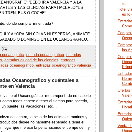
CEANOGRAFIC” “DEBO IR A VALENCIA Y A LA
...
 ARTES Y LAS CIENCIAS PARA HACERLO””ES
Hotel y 
 EN TREN, BUS O COCHE”
es lo
Entrada
nte, donde comprar mi entrada?
Como 
Compra 
QUÍ Y AHORA SIN COLAS NI ESPERAS, ANIMATE
Ocean
U SABADO O DOMINGO EN EL OCEANOGRAFICO…
Comprar
las Ar
a oceanografic
,
entrada oceanografico
,
entradas
Compra 
es
,
entradas ciudad de las ciencias
,
entradas
Ocean
radas oceanografico
,
entradas oceanografico valencia
Prínci
Entrada
Hemis
das Oceanografico y cuéntales a
Combi
nte en Valencia
Ofertas
Valen
e visite el Oceanográfico, me arrepentí de no haberlo
 como todos espere a tener el tiempo para hacerlo,
Entrada
, un puente las Vacaciones, etc…
Horar
Entrada
ndeza del centro, lo bello de los animales marinos y
Quie
eproducidos desee no haberme esperado a tener el
Venta d
n lugar que merece la pena hacerse el tiempo de ir y
Ocean