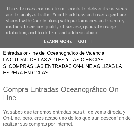
This site uses cookies from Google to deliver its services
ENTRADAS
and to analyze traffic. Your IP address and user-agent are
shared with Google along with performance and security
OCEANOGRAFIC
metrics to ensure quality of service, generate usage
statistics, and to detect and address abuse.
VALENCIA
LEARN MORE
GOT IT
Entradas on-line del Oceanografico de Valencia.
LA CIUDAD DE LAS ARTES Y LAS CIENCIAS
SI COMPRAS LAS ENTRADAS ON-LINE AGILIZAS LA
ESPERA EN COLAS
Compra Entradas Oceanográfico On-
Line
Ya sabes que tenemos entradas para ti, de venta directa y
On-Line, pero, eres acaso uno de los que aun desconfían de
realizar sus compras por Internet.