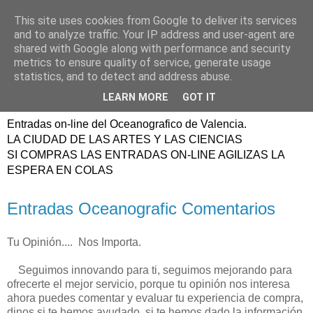
This site uses cookies from Google to deliver its services
ENTRADAS
and to analyze traffic. Your IP address and user-agent are
shared with Google along with performance and security
OCEANOGRAFIC
metrics to ensure quality of service, generate usage
statistics, and to detect and address abuse.
VALENCIA
LEARN MORE
GOT IT
Entradas on-line del Oceanografico de Valencia.
LA CIUDAD DE LAS ARTES Y LAS CIENCIAS
SI COMPRAS LAS ENTRADAS ON-LINE AGILIZAS LA
ESPERA EN COLAS
Entradas Oceanografic Comentarios
Tu Opinión.... Nos Importa.
Seguimos innovando para ti, seguimos mejorando para
ofrecerte el mejor servicio, porque tu opinión nos interesa
ahora puedes comentar y evaluar tu experiencia de compra,
dinos si te hemos ayudado, si te hemos dado la información