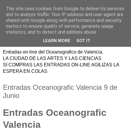
This site uses cookies from Google to deliver its services
ENTRADAS
and to analyze traffic. Your IP address and user-agent are
shared with Google along with performance and security
OCEANOGRAFIC
metrics to ensure quality of service, generate usage
statistics, and to detect and address abuse.
VALENCIA
LEARN MORE
GOT IT
Entradas on-line del Oceanografico de Valencia.
LA CIUDAD DE LAS ARTES Y LAS CIENCIAS
SI COMPRAS LAS ENTRADAS ON-LINE AGILIZAS LA
ESPERA EN COLAS
Entradas Oceanografic Valencia 9 de
Junio
Entradas Oceanografic
Valencia