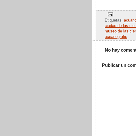
Etiquetas:
acuari
ciudad de las cie
museo de las cie
oceanografic
No hay coment
Publicar un com