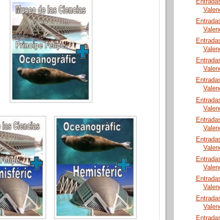
Entrada
Valen
Entrada
Valen
Entrada
Valen
Entrada
Valen
Entrada
Valen
Entrada
Valen
Entrada
Valen
Entrada
Valen
Entrada
Valen
Entrada
Valen
Entrada
Valen
Entrada