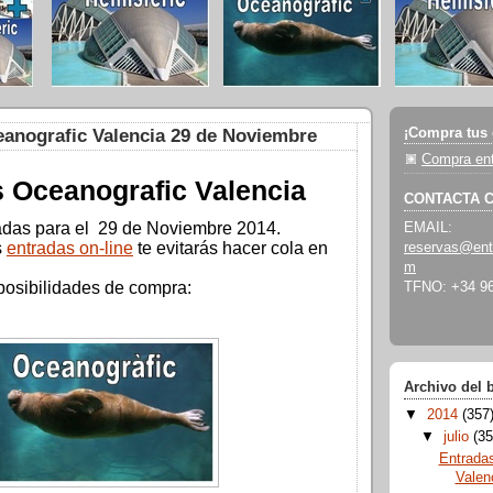
¡Compra tus 
anografic Valencia 29 de Noviembre
Compra ent
 Oceanografic Valencia
CONTACTA 
radas para el 29 de Noviembre 2014.
EMAIL:
s
entradas on-line
te evitarás hacer cola en
reservas@ent
m
posibilidades de compra:
TFNO: +34 96
Archivo del 
▼
2014
(357
▼
julio
(35
Entrada
Valen