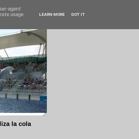
user-agent
erate usage
LEARN MORE
GOT IT
iza la cola