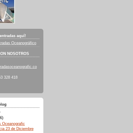
entradas aquí!
radas Oceanográfico
CON NOSOTROS
radasoceanografic.co
3 328 418
blog
)
6)
s Oceanografic
cia 23 de Diciembre