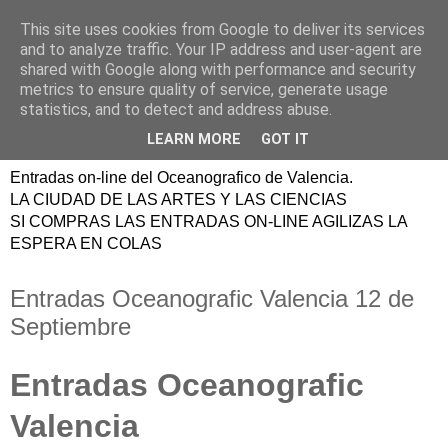
This site uses cookies from Google to deliver its services
ENTRADAS
and to analyze traffic. Your IP address and user-agent are
shared with Google along with performance and security
OCEANOGRAFIC
metrics to ensure quality of service, generate usage
statistics, and to detect and address abuse.
VALENCIA
LEARN MORE
GOT IT
Entradas on-line del Oceanografico de Valencia.
LA CIUDAD DE LAS ARTES Y LAS CIENCIAS
SI COMPRAS LAS ENTRADAS ON-LINE AGILIZAS LA
ESPERA EN COLAS
Entradas Oceanografic Valencia 12 de
Septiembre
Entradas Oceanografic
Valencia