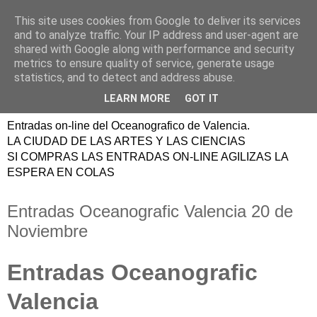
This site uses cookies from Google to deliver its services
ENTRADAS
and to analyze traffic. Your IP address and user-agent are
shared with Google along with performance and security
OCEANOGRAFIC
metrics to ensure quality of service, generate usage
statistics, and to detect and address abuse.
VALENCIA
LEARN MORE
GOT IT
Entradas on-line del Oceanografico de Valencia.
LA CIUDAD DE LAS ARTES Y LAS CIENCIAS
SI COMPRAS LAS ENTRADAS ON-LINE AGILIZAS LA
ESPERA EN COLAS
Entradas Oceanografic Valencia 20 de
Noviembre
Entradas Oceanografic
Valencia