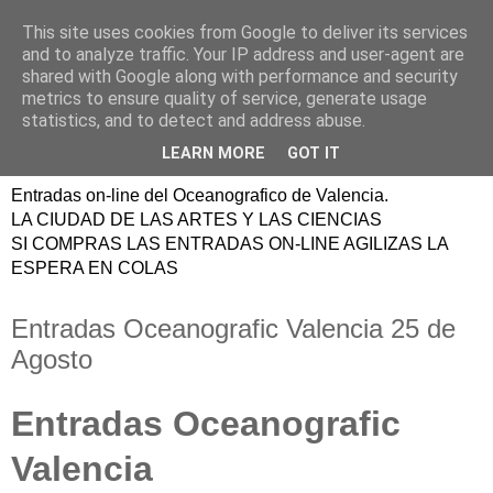
This site uses cookies from Google to deliver its services
ENTRADAS
and to analyze traffic. Your IP address and user-agent are
shared with Google along with performance and security
OCEANOGRAFIC
metrics to ensure quality of service, generate usage
statistics, and to detect and address abuse.
VALENCIA
LEARN MORE
GOT IT
Entradas on-line del Oceanografico de Valencia.
LA CIUDAD DE LAS ARTES Y LAS CIENCIAS
SI COMPRAS LAS ENTRADAS ON-LINE AGILIZAS LA
ESPERA EN COLAS
Entradas Oceanografic Valencia 25 de
Agosto
Entradas Oceanografic
Valencia