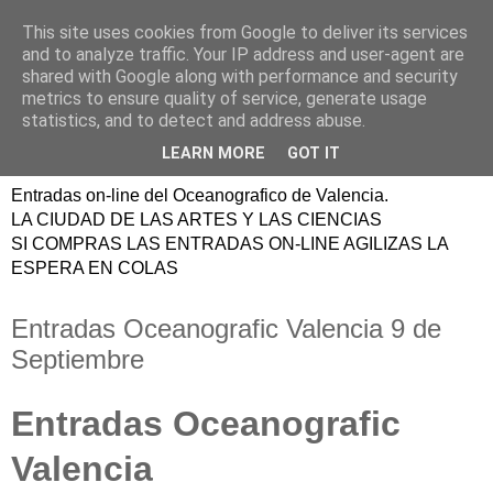
This site uses cookies from Google to deliver its services
ENTRADAS
and to analyze traffic. Your IP address and user-agent are
shared with Google along with performance and security
OCEANOGRAFIC
metrics to ensure quality of service, generate usage
statistics, and to detect and address abuse.
VALENCIA
LEARN MORE
GOT IT
Entradas on-line del Oceanografico de Valencia.
LA CIUDAD DE LAS ARTES Y LAS CIENCIAS
SI COMPRAS LAS ENTRADAS ON-LINE AGILIZAS LA
ESPERA EN COLAS
Entradas Oceanografic Valencia 9 de
Septiembre
Entradas Oceanografic
Valencia