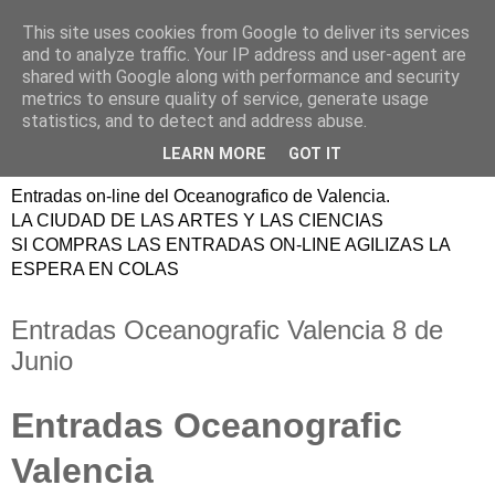
This site uses cookies from Google to deliver its services
ENTRADAS
and to analyze traffic. Your IP address and user-agent are
shared with Google along with performance and security
OCEANOGRAFIC
metrics to ensure quality of service, generate usage
statistics, and to detect and address abuse.
VALENCIA
LEARN MORE
GOT IT
Entradas on-line del Oceanografico de Valencia.
LA CIUDAD DE LAS ARTES Y LAS CIENCIAS
SI COMPRAS LAS ENTRADAS ON-LINE AGILIZAS LA
ESPERA EN COLAS
Entradas Oceanografic Valencia 8 de
Junio
Entradas Oceanografic
Valencia