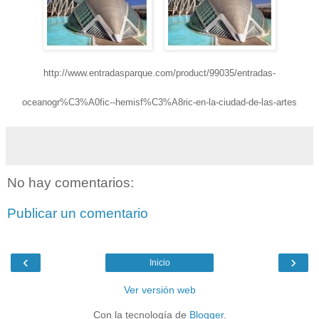
http://www.entradasparque.com/product/99035/entradas-
oceanogr%C3%A0fic--hemisf%C3%A8ric-en-la-ciudad-de-las-artes
No hay comentarios:
Publicar un comentario
‹
›
Inicio
Ver versión web
Con la tecnología de
Blogger
.