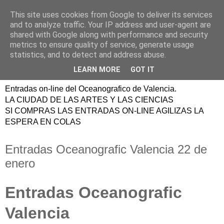
This site uses cookies from Google to deliver its services
ENTRADAS
and to analyze traffic. Your IP address and user-agent are
shared with Google along with performance and security
OCEANOGRAFIC
metrics to ensure quality of service, generate usage
statistics, and to detect and address abuse.
VALENCIA
LEARN MORE
GOT IT
Entradas on-line del Oceanografico de Valencia.
LA CIUDAD DE LAS ARTES Y LAS CIENCIAS
SI COMPRAS LAS ENTRADAS ON-LINE AGILIZAS LA
ESPERA EN COLAS
Entradas Oceanografic Valencia 22 de
enero
Entradas Oceanografic
Valencia