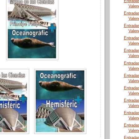
Entrada
Valen
Entrada
Valen
Entrada
Valen
Entrada
Valen
Entrada
Valen
Entrada
Valen
Entrada
Valen
Entrada
Valen
Entrada
Valen
Entrada
Valen
Entrada
Valen
Entrada