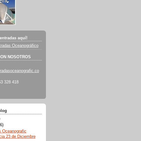
entradas aquí!
radas Oceanográfico
CON NOSOTROS
radasoceanografic.co
3 328 418
blog
)
6)
s Oceanografic
cia 23 de Diciembre