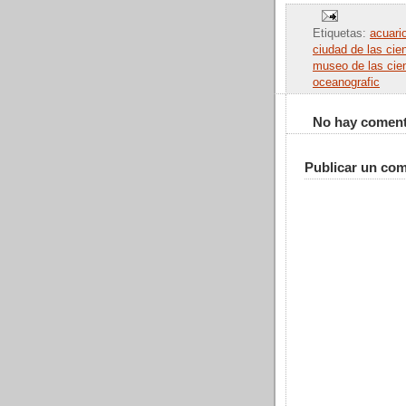
Etiquetas:
acuari
ciudad de las cie
museo de las cie
oceanografic
No hay coment
Publicar un com