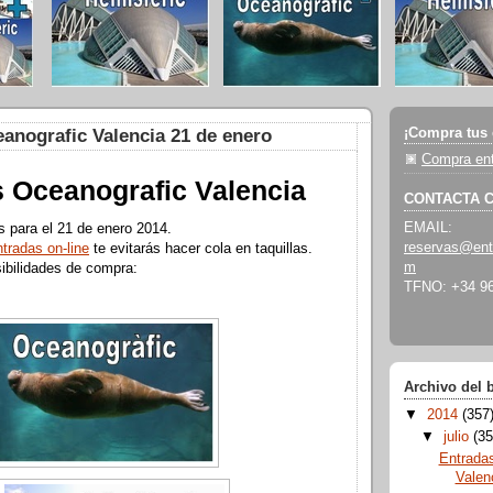
¡Compra tus 
anografic Valencia 21 de enero
Compra ent
 Oceanografic Valencia
CONTACTA 
EMAIL:
s para el 21 de enero 2014.
reservas@ent
ntradas on-line
te evitarás hacer cola en taquillas.
m
ibilidades de compra:
TFNO: +34 96
Archivo del 
▼
2014
(357
▼
julio
(35
Entrada
Valen