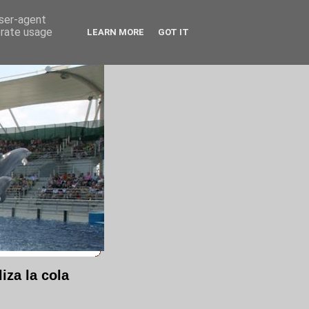
user-agent
erate usage
LEARN MORE
GOT IT
iza la cola