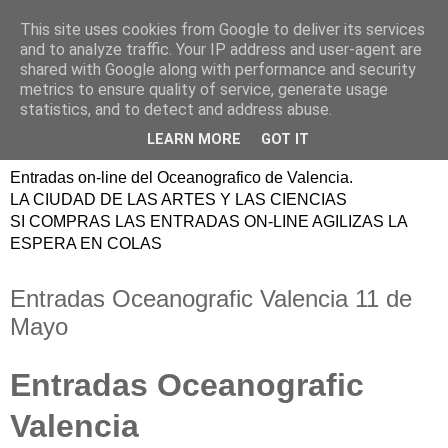
This site uses cookies from Google to deliver its services
ENTRADAS
and to analyze traffic. Your IP address and user-agent are
shared with Google along with performance and security
OCEANOGRAFIC
metrics to ensure quality of service, generate usage
statistics, and to detect and address abuse.
VALENCIA
LEARN MORE
GOT IT
Entradas on-line del Oceanografico de Valencia.
LA CIUDAD DE LAS ARTES Y LAS CIENCIAS
SI COMPRAS LAS ENTRADAS ON-LINE AGILIZAS LA
ESPERA EN COLAS
Entradas Oceanografic Valencia 11 de
Mayo
Entradas Oceanografic
Valencia