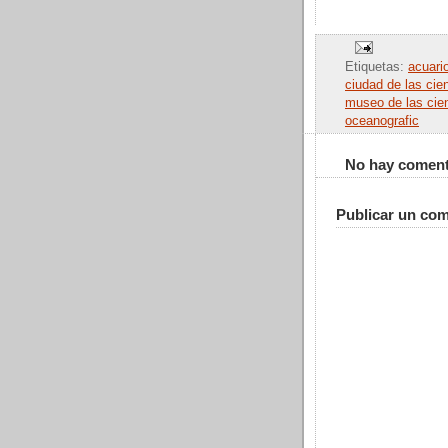
Etiquetas:
acuari
ciudad de las cie
museo de las cie
oceanografic
No hay coment
Publicar un com