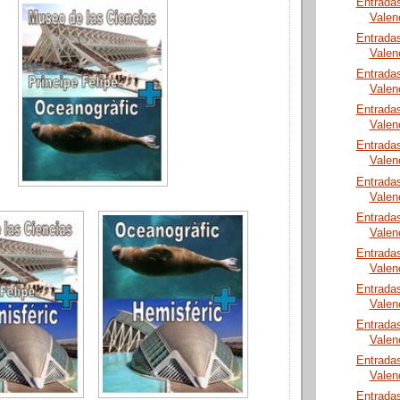
Entrada
Valen
Entrada
Valen
Entrada
Valen
Entrada
Valen
Entrada
Valen
Entrada
Valen
Entrada
Valen
Entrada
Valen
Entrada
Valen
Entrada
Valen
Entrada
Valen
Entrada