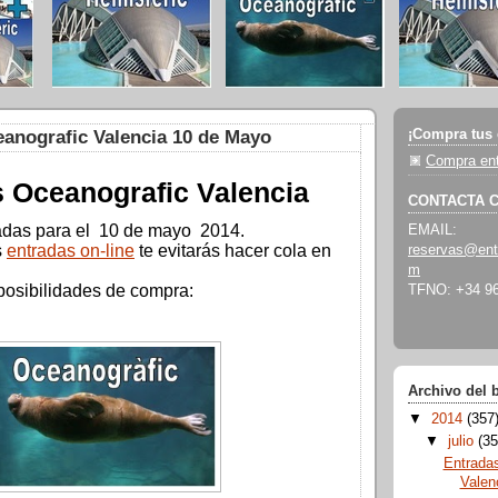
¡Compra tus 
anografic Valencia 10 de Mayo
Compra ent
 Oceanografic Valencia
CONTACTA 
radas para el 10 de mayo 2014.
EMAIL:
s
entradas on-line
te evitarás hacer cola en
reservas@ent
m
posibilidades de compra:
TFNO: +34 96
Archivo del 
▼
2014
(357
▼
julio
(35
Entrada
Valen