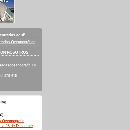
entradas aquí!
radas Oceanográfico
CON NOSOTROS
radasoceanografic.co
3 328 418
blog
)
6)
s Oceanografic
cia 23 de Diciembre