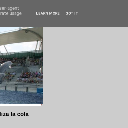
user-agent
erate usage
LEARN MORE
GOT IT
iza la cola