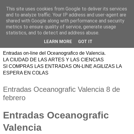
This site uses cookies from Google to deliver its services
ENTRADAS
and to analyze traffic. Your IP address and user-agent are
shared with Google along with performance and security
OCEANOGRAFIC
metrics to ensure quality of service, generate usage
statistics, and to detect and address abuse.
VALENCIA
LEARN MORE
GOT IT
Entradas on-line del Oceanografico de Valencia.
LA CIUDAD DE LAS ARTES Y LAS CIENCIAS
SI COMPRAS LAS ENTRADAS ON-LINE AGILIZAS LA
ESPERA EN COLAS
Entradas Oceanografic Valencia 8 de
febrero
Entradas Oceanografic
Valencia