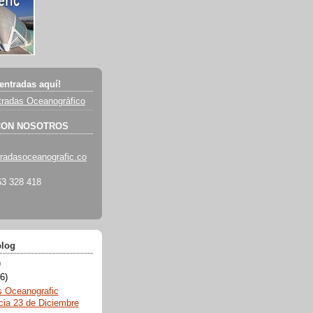
entradas aquí!
radas Oceanográfico
CON NOSOTROS
radasoceanografic.co
3 328 418
blog
)
6)
s Oceanografic
cia 23 de Diciembre