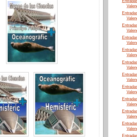
Entrada
Valen
Entrada
Valen
Entrada
Valen
Entrada
Valen
Entrada
Valen
Entrada
Valen
Entrada
Valen
Entrada
Valen
Entrada
Valen
Entrada
Valen
Entrada
Valen
Entrada