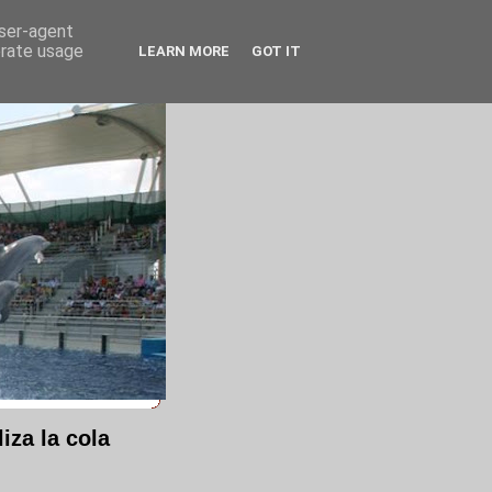
user-agent
erate usage
LEARN MORE
GOT IT
iza la cola