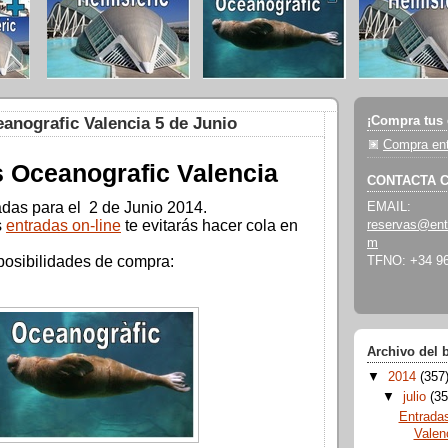
¡Compra tus 
anografic Valencia 5 de Junio
Compra ent
 Oceanografic Valencia
CONTACTA 
adas para el 2 de Junio 2014.
EMAIL:
s
entradas on-line
te evitarás hacer cola en
reservas@ent
m
posibilidades de compra:
TFNO: +34 96
Archivo del 
▼
2014
(357
▼
julio
(35
Entrada
Valen