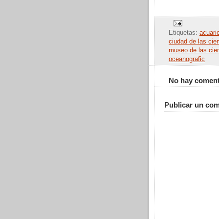
Etiquetas:
acuari
ciudad de las cie
museo de las cie
oceanografic
No hay coment
Publicar un com