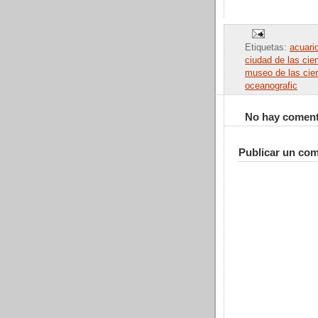
Etiquetas:
acuari
ciudad de las cie
museo de las cie
oceanografic
No hay coment
Publicar un com