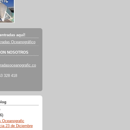
entradas aquí!
radas Oceanográfico
CON NOSOTROS
radasoceanografic.co
3 328 418
blog
)
6)
s Oceanografic
cia 23 de Diciembre