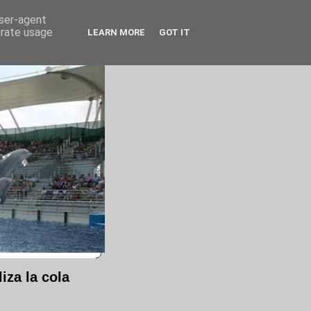
user-agent
erate usage
LEARN MORE
GOT IT
iza la cola