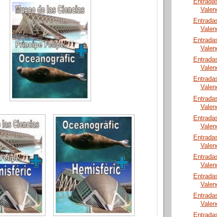
Entrada
Valen
Entrada
Valen
Entrada
Valen
Entrada
Valen
Entrada
Valen
Entrada
Valen
Entrada
Valen
Entrada
Valen
Entrada
Valen
Entrada
Valen
Entrada
Valen
Entrada