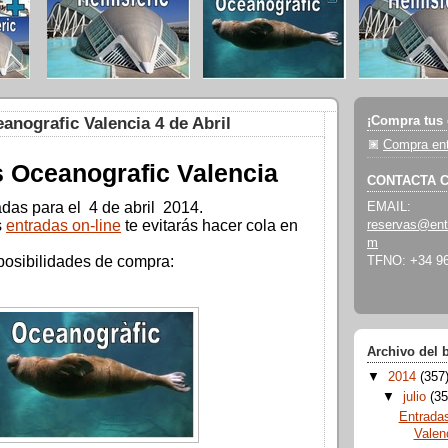
¡Compra tus 
anografic Valencia 4 de Abril
Compra ent
 Oceanografic Valencia
CONTACTA 
adas para el 4 de abril 2014.
EMAIL:
s
entradas on-line
te evitarás hacer cola en
reservas@ent
m
posibilidades de compra:
TFNO: +34 96
Archivo del 
▼
2014
(357
▼
julio
(35
Entrada
Valen