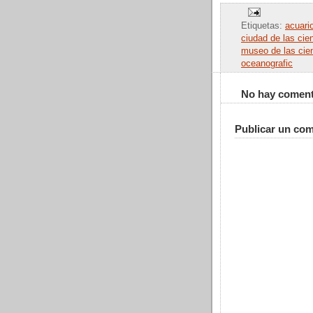
Etiquetas:
acuari
ciudad de las cie
museo de las cie
oceanografic
No hay coment
Publicar un com