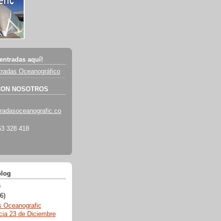
entradas aquí!
radas Oceanográfico
CON NOSOTROS
radasoceanografic.co
3 328 418
blog
)
6)
s Oceanografic
cia 23 de Diciembre