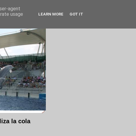
user-agent
erate usage
LEARN MORE
GOT IT
iza la cola