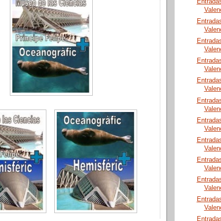
Entrada
Valen
Entrada
Valen
Entrada
Valen
Entrada
Valen
Entrada
Valen
Entrada
Valen
Entrada
Valen
Entrada
Valen
Entrada
Valen
Entrada
Valen
Entrada
Valen
Entrada