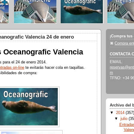
¡Compra tus 
anografic Valencia 24 de enero
Compra ent
 Oceanografic Valencia
CONTACTA 
EMAIL:
s para el 24 de enero 2014.
reservas@ent
ntradas on-line
te evitarás hacer cola en taquillas.
m
ibilidades de compra:
TFNO: +34 96
Archivo del 
▼
2014
(357
▼
julio
(35
Entrada
Valen