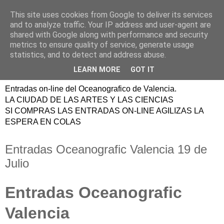
This site uses cookies from Google to deliver its services
ENTRADAS
and to analyze traffic. Your IP address and user-agent are
shared with Google along with performance and security
OCEANOGRAFIC
metrics to ensure quality of service, generate usage
statistics, and to detect and address abuse.
VALENCIA
LEARN MORE
GOT IT
Entradas on-line del Oceanografico de Valencia.
LA CIUDAD DE LAS ARTES Y LAS CIENCIAS
SI COMPRAS LAS ENTRADAS ON-LINE AGILIZAS LA
ESPERA EN COLAS
Entradas Oceanografic Valencia 19 de
Julio
Entradas Oceanografic
Valencia