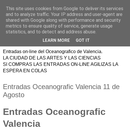
This site uses cookies from Google to deliver its services
ENTRADAS
and to analyze traffic. Your IP address and user-agent are
shared with Google along with performance and security
OCEANOGRAFIC
metrics to ensure quality of service, generate usage
statistics, and to detect and address abuse.
VALENCIA
LEARN MORE
GOT IT
Entradas on-line del Oceanografico de Valencia.
LA CIUDAD DE LAS ARTES Y LAS CIENCIAS
SI COMPRAS LAS ENTRADAS ON-LINE AGILIZAS LA
ESPERA EN COLAS
Entradas Oceanografic Valencia 11 de
Agosto
Entradas Oceanografic
Valencia