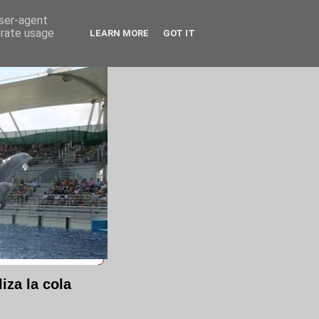
user-agent
erate usage
LEARN MORE
GOT IT
iza la cola