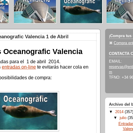
¡Compra tus 
anografic Valencia 1 de Abril
Compra ent
 Oceanografic Valencia
CONTACTA 
adas para el 1 de abril 2014.
EMAIL:
s
entradas on-line
te evitarás hacer cola en
reservas@ent
m
posibilidades de compra:
TFNO: +34 96
Archivo del 
▼
2014
(357
▼
julio
(35
Entrada
Valen