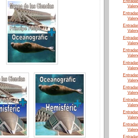
Entrada
Valen
Entrada
Valen
Entrada
Valen
Entrada
Valen
Entrada
Valen
Entrada
Valen
Entrada
Valen
Entrada
Valen
Entrada
Valen
Entrada
Valen
Entrada
Valen
Entrada