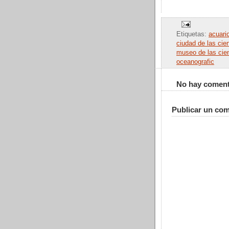
Etiquetas:
acuari
ciudad de las cie
museo de las cie
oceanografic
No hay coment
Publicar un com