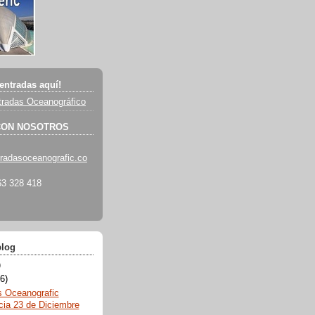
entradas aquí!
radas Oceanográfico
CON NOSOTROS
radasoceanografic.co
3 328 418
blog
)
6)
s Oceanografic
cia 23 de Diciembre