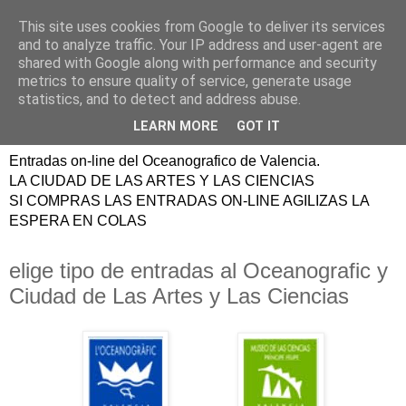
This site uses cookies from Google to deliver its services
ENTRADAS
and to analyze traffic. Your IP address and user-agent are
shared with Google along with performance and security
OCEANOGRAFIC
metrics to ensure quality of service, generate usage
statistics, and to detect and address abuse.
VALENCIA
LEARN MORE
GOT IT
Entradas on-line del Oceanografico de Valencia.
LA CIUDAD DE LAS ARTES Y LAS CIENCIAS
SI COMPRAS LAS ENTRADAS ON-LINE AGILIZAS LA
ESPERA EN COLAS
elige tipo de entradas al Oceanografic y
Ciudad de Las Artes y Las Ciencias